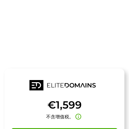
领域
audiostage.d
待售
€1,599
info_outline
不含增值税。