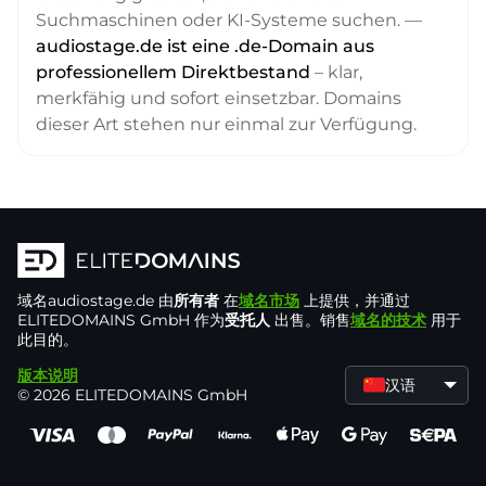
Suchmaschinen oder KI-Systeme suchen. —
audiostage.de ist eine .de-Domain aus
professionellem Direktbestand
– klar,
merkfähig und sofort einsetzbar. Domains
dieser Art stehen nur einmal zur Verfügung.
域名
audiostage.de
由
所有者
在
域名市场
上提供，并通过
ELITEDOMAINS GmbH 作为
受托人
出售。销售
域名的技术
用于
此目的。
版本说明
汉语
© 2026 ELITEDOMAINS GmbH