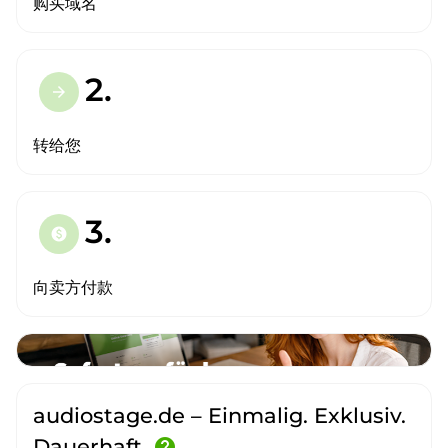
购买域名
2.
arrow_forward
转给您
3.
paid
向卖方付款
audiostage.de – Einmalig. Exklusiv.
Dauerhaft.
help